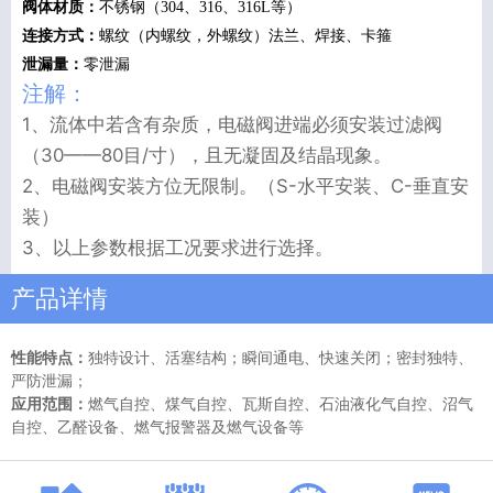
阀体材质：
不锈钢（304、316、316L等）
连接方式
：
螺纹（内螺纹，外螺纹）法兰、焊接、卡箍
泄漏量：
零泄漏
注解：
1、流体中若含有杂质，电磁阀进端必须安装过滤阀
（30——80目/寸），且无凝固及结晶现象。
2、电磁阀安装方位无限制。（S-水平安装、C-垂直安
装）
3、以上参数根据工况要求进行选择。
产品详情
性能特点：
独特设计、活塞结构；瞬间通电、快速关闭；密封独特、
严防泄漏；
应用范围：
燃气自控、煤气自控、瓦斯自控、石油液化气自控、沼气
自控、乙醛设备、燃气报警器及燃气设备等